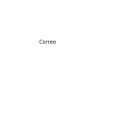
Correo
andresoctavo.img@gmail.com
Redes